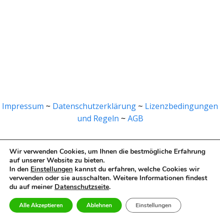
Impressum
~
Datenschutzerklärung
~
Lizenzbedingungen
und Regeln
~
AGB
Wir verwenden Cookies, um Ihnen die bestmögliche Erfahrung
auf unserer Website zu bieten.
© 2026 Prof. Tegischer. Created for free using
In den
Einstellungen
kannst du erfahren, welche Cookies wir
verwenden oder sie ausschalten. Weitere Informationen findest
WordPress and
Colibri
du auf meiner
Datenschutzseite
.
Alle Akzeptieren
Ablehnen
Einstellungen
Mitgliederbereich mit
DigiMember