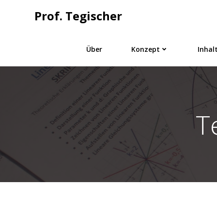
Springe
Prof. Tegischer
zum
Inhalt
Über
Konzept
Inhal
T