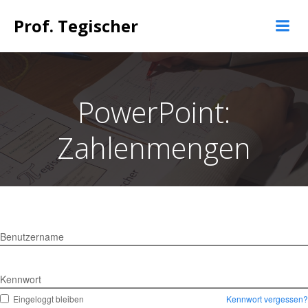
Springe
Prof. Tegischer
zum
Inhalt
PowerPoint:
Zahlenmengen
Benutzername
Kennwort
Eingeloggt bleiben
Kennwort vergessen?