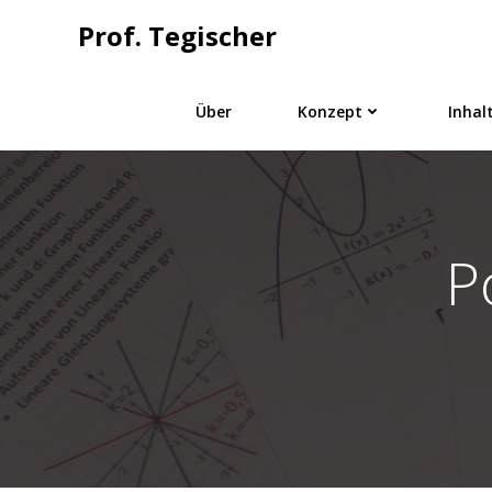
Springe
Prof. Tegischer
zum
Inhalt
Über
Konzept
Inhal
P