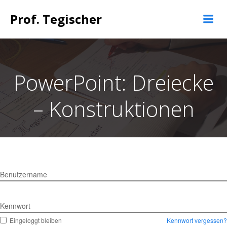
Springe
Prof. Tegischer
zum
Inhalt
PowerPoint: Dreiecke
– Konstruktionen
Benutzername
Kennwort
Eingeloggt bleiben
Kennwort vergessen?