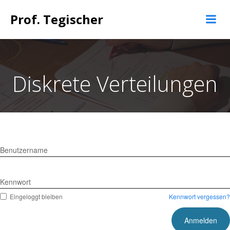
Springe
Prof. Tegischer
zum
Inhalt
Diskrete Verteilungen
Benutzername
Kennwort
Eingeloggt bleiben
Kennwort vergessen?