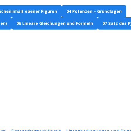
lächeninhalt ebener Figuren
04 Potenzen – Grundlagen
en)
06 Lineare Gleichungen und Formeln
07 Satz des 