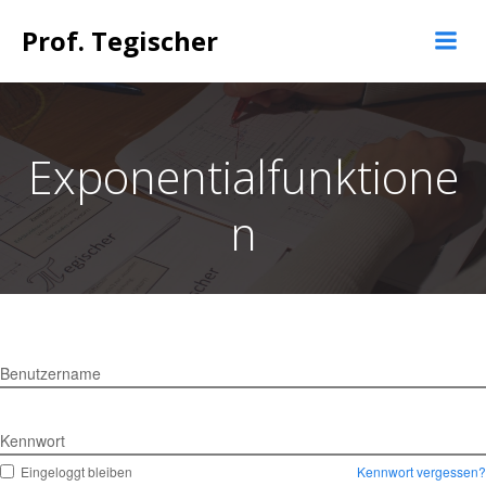
Springe
Prof. Tegischer
zum
Inhalt
Exponentialfunktione
n
Benutzername
Kennwort
Eingeloggt bleiben
Kennwort vergessen?