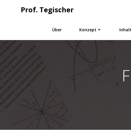
Springe
Prof. Tegischer
zum
Inhalt
Über
Konzept
Inhal
F